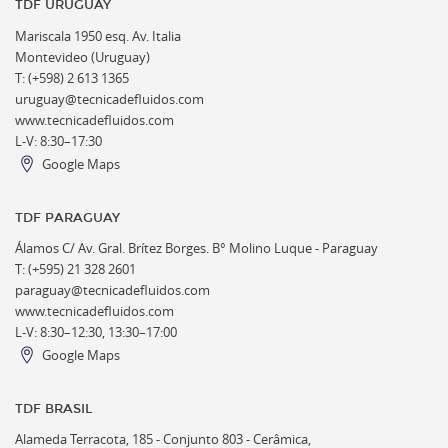
TDF URUGUAY
Mariscala 1950 esq. Av. Italia
Montevideo (Uruguay)
T: (+598) 2 613 1365
uruguay@tecnicadefluidos.com
www.tecnicadefluidos.com
L-V: 8:30–17:30
Google Maps
TDF PARAGUAY
Álamos C/ Av. Gral. Brítez Borges. B° Molino Luque - Paraguay
T: (+595) 21 328 2601
paraguay@tecnicadefluidos.com
www.tecnicadefluidos.com
L-V: 8:30–12:30, 13:30–17:00
Google Maps
TDF BRASIL
Alameda Terracota, 185 - Conjunto 803 - Cerâmica,