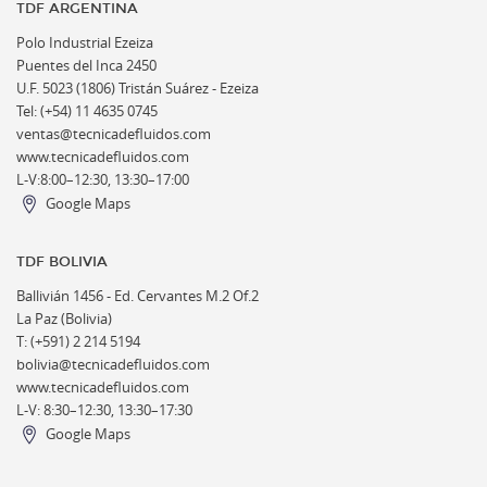
TDF ARGENTINA
Polo Industrial Ezeiza
Puentes del Inca 2450
U.F. 5023 (1806) Tristán Suárez - Ezeiza
Tel: (+54) 11 4635 0745
ventas@tecnicadefluidos.com
www.tecnicadefluidos.com
L-V:8:00–12:30, 13:30–17:00
Google Maps
TDF BOLIVIA
Ballivián 1456 -
Ed. Cervantes M.2 Of.2
La Paz (Bolivia)
T: (+591) 2 214 5194
bolivia@tecnicadefluidos.com
www.tecnicadefluidos.com
L-V: 8:30–12:30, 13:30–17:30
Google Maps