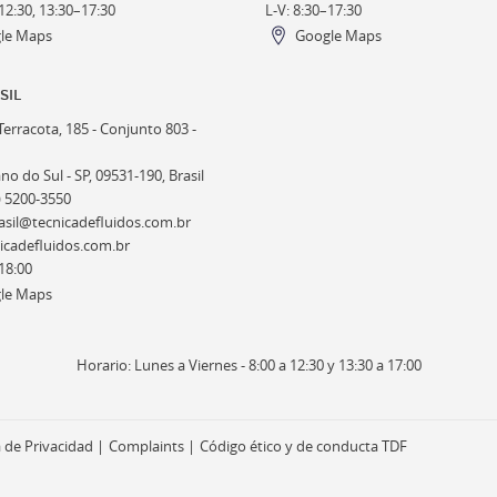
12:30, 13:30–17:30
L-V: 8:30–17:30
le Maps
Google Maps
SIL
erracota, 185 - Conjunto 803 -
o do Sul - SP, 09531-190, Brasil
) 5200-3550
sil@tecnicadefluidos.com.br
cadefluidos.com.br
18:00
le Maps
Horario: Lunes a Viernes - 8:00 a 12:30 y 13:30 a 17:00
a de Privacidad
Complaints
Código ético y de conducta TDF