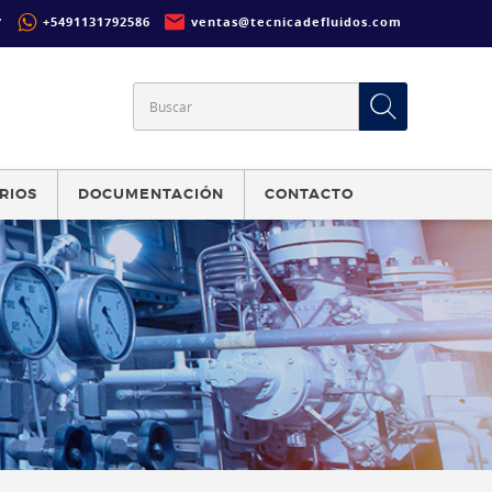
7
+5491131792586
ventas@tecnicadefluidos.com
RIOS
DOCUMENTACIÓN
CONTACTO