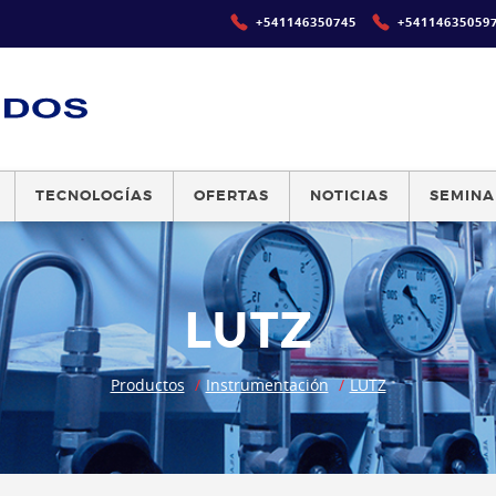
+541146350745
+54114635059
TECNOLOGÍAS
OFERTAS
NOTICIAS
SEMINA
LUTZ
Productos
Instrumentación
LUTZ