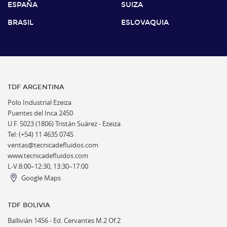
ESPAÑA
SUIZA
BRASIL
ESLOVAQUIA
TDF ARGENTINA
Polo Industrial Ezeiza
Puentes del Inca 2450
U.F. 5023 (1806) Tristán Suárez - Ezeiza
Tel: (+54) 11 4635 0745
ventas@tecnicadefluidos.com
www.tecnicadefluidos.com
L-V:8:00–12:30, 13:30–17:00
Google Maps
TDF BOLIVIA
Ballivián 1456 -
Ed. Cervantes M.2 Of.2