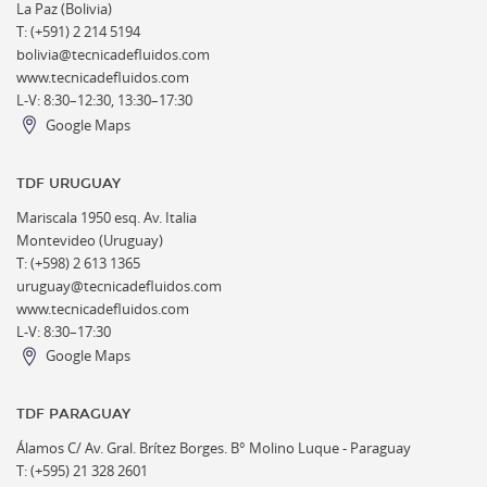
La Paz (Bolivia)
T: (+591) 2 214 5194
bolivia@tecnicadefluidos.com
www.tecnicadefluidos.com
L-V: 8:30–12:30, 13:30–17:30
Google Maps
TDF URUGUAY
Mariscala 1950 esq. Av. Italia
Montevideo (Uruguay)
T: (+598) 2 613 1365
uruguay@tecnicadefluidos.com
www.tecnicadefluidos.com
L-V: 8:30–17:30
Google Maps
TDF PARAGUAY
Álamos C/ Av. Gral. Brítez Borges. B° Molino Luque - Paraguay
T: (+595) 21 328 2601