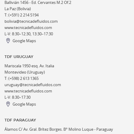
Ballivián 1456 -
Ed. Cervantes M.2 Of.2
La Paz (Bolivia)
T: (+591) 2 214 5194
bolivia@tecnicadefluidos.com
www.tecnicadefluidos.com
L-V: 8:30–12:30, 13:30–17:30
Google Maps
TDF URUGUAY
Mariscala 1950 esq. Av. Italia
Montevideo (Uruguay)
T: (+598) 2 613 1365
uruguay@tecnicadefluidos.com
www.tecnicadefluidos.com
L-V: 8:30–17:30
Google Maps
TDF PARAGUAY
Álamos C/ Av. Gral. Brítez Borges. B° Molino Luque - Paraguay