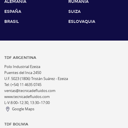
ALEMANIA
RUMANIA
ESPAÑA
SUIZA
BRASIL
ESLOVAQUIA
TDF ARGENTINA
Polo Industrial Ezeiza
Puentes del Inca 2450
U.F. 5023 (1806) Tristán Suárez - Ezeiza
Tel: (+54) 11 4635 0745
ventas@tecnicadefluidos.com
www.tecnicadefluidos.com
L-V:8:00–12:30, 13:30–17:00
Google Maps
TDF BOLIVIA