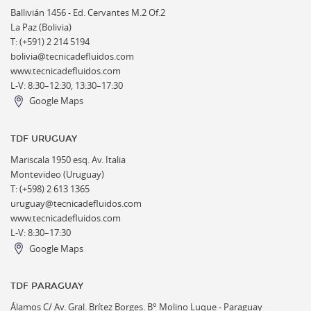
Ballivián 1456 -
Ed. Cervantes M.2 Of.2
La Paz (Bolivia)
T: (+591) 2 214 5194
bolivia@tecnicadefluidos.com
www.tecnicadefluidos.com
L-V: 8:30–12:30, 13:30–17:30
Google Maps
TDF URUGUAY
Mariscala 1950 esq. Av. Italia
Montevideo (Uruguay)
T: (+598) 2 613 1365
uruguay@tecnicadefluidos.com
www.tecnicadefluidos.com
L-V: 8:30–17:30
Google Maps
TDF PARAGUAY
Álamos C/ Av. Gral. Brítez Borges. B° Molino Luque - Paraguay