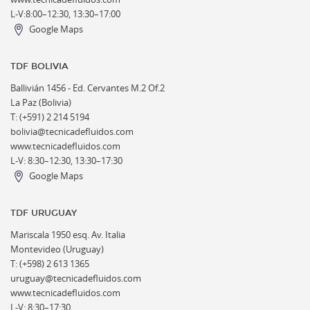
L-V:8:00–12:30, 13:30–17:00
Google Maps
TDF BOLIVIA
Ballivián 1456 -
Ed. Cervantes M.2 Of.2
La Paz (Bolivia)
T: (+591) 2 214 5194
bolivia@tecnicadefluidos.com
www.tecnicadefluidos.com
L-V: 8:30–12:30, 13:30–17:30
Google Maps
TDF URUGUAY
Mariscala 1950 esq. Av. Italia
Montevideo (Uruguay)
T: (+598) 2 613 1365
uruguay@tecnicadefluidos.com
www.tecnicadefluidos.com
L-V: 8:30–17:30