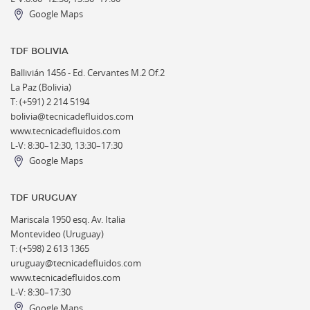
Google Maps
TDF BOLIVIA
Ballivián 1456 -
Ed. Cervantes M.2 Of.2
La Paz (Bolivia)
T: (+591) 2 214 5194
bolivia@tecnicadefluidos.com
www.tecnicadefluidos.com
L-V: 8:30–12:30, 13:30–17:30
Google Maps
TDF URUGUAY
Mariscala 1950 esq. Av. Italia
Montevideo (Uruguay)
T: (+598) 2 613 1365
uruguay@tecnicadefluidos.com
www.tecnicadefluidos.com
L-V: 8:30–17:30
Google Maps