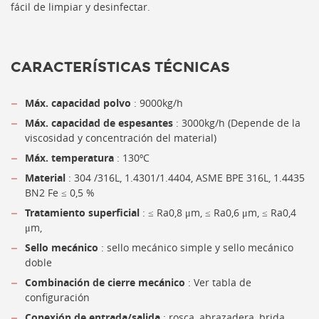
fácil de limpiar y desinfectar.
CARACTERÍSTICAS TÉCNICAS
Máx.
capacidad polvo
: 9000kg/h
Máx.
capacidad de espesantes
: 3000kg/h (Depende de la
viscosidad y concentración del material)
Máx.
temperatura
: 130ºC
Material
: 304 /316L, 1.4301/1.4404, ASME BPE 316L, 1.4435
BN2 Fe ≤ 0,5 %
Tratamiento superficial
: ≤ Ra0,8 μm, ≤ Ra0,6 μm, ≤ Ra0,4
μm,
Sello mecánico
: sello mecánico simple y sello mecánico
doble
Combinación de cierre mecánico
: Ver tabla de
configuración
Conexión de entrada/salida
: rosca, abrazadera, brida,