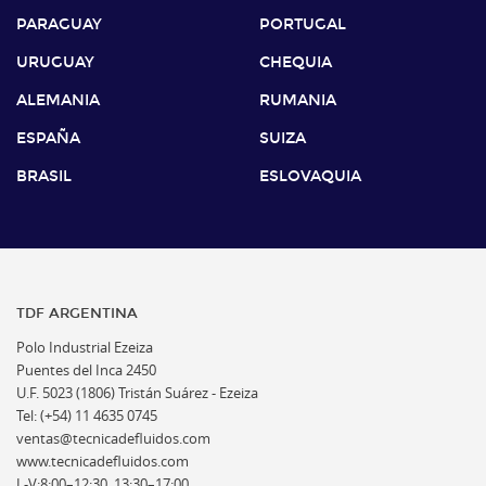
PARAGUAY
PORTUGAL
URUGUAY
CHEQUIA
ALEMANIA
RUMANIA
ESPAÑA
SUIZA
BRASIL
ESLOVAQUIA
TDF ARGENTINA
Polo Industrial Ezeiza
Puentes del Inca 2450
U.F. 5023 (1806) Tristán Suárez - Ezeiza
Tel: (+54) 11 4635 0745
ventas@tecnicadefluidos.com
www.tecnicadefluidos.com
L-V:8:00–12:30, 13:30–17:00