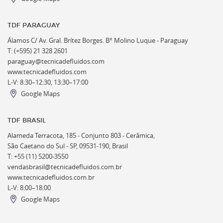
TDF PARAGUAY
Álamos C/ Av. Gral. Brítez Borges. B° Molino Luque - Paraguay
T: (+595) 21 328 2601
paraguay@tecnicadefluidos.com
www.tecnicadefluidos.com
L-V: 8:30–12:30, 13:30–17:00
Google Maps
TDF BRASIL
Alameda Terracota, 185 - Conjunto 803 - Cerâmica,
São Caetano do Sul - SP, 09531-190, Brasil
T: +55 (11) 5200-3550
vendasbrasil@tecnicadefluidos.com.br
www.tecnicadefluidos.com.br
L-V: 8:00–18:00
Google Maps