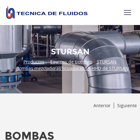
STURSAN
Productos
Equipos de bombeo
STURSAN
Bombas mezcladoras licuadoras ST-HHQ de STURSAN
Anterior
Siguiente
BOMBAS