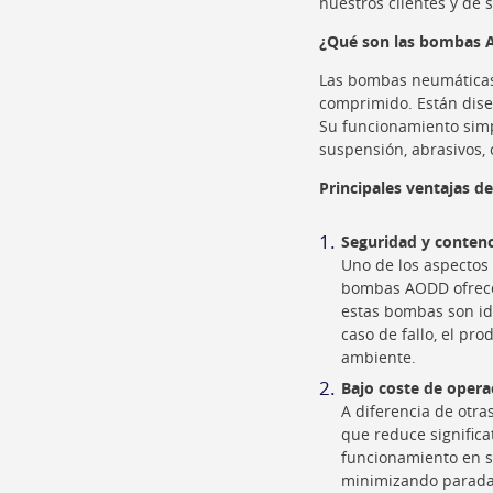
nuestros clientes y de 
¿Qué son las bombas A
Las bombas neumáticas
comprimido. Están dise
Su funcionamiento simpl
suspensión, abrasivos, c
Principales ventajas 
Seguridad y conten
Uno de los aspectos 
bombas AODD ofrecen
estas bombas son ide
caso de fallo, el pr
ambiente.
Bajo coste de opera
A diferencia de otra
que reduce signific
funcionamiento en se
minimizando parada