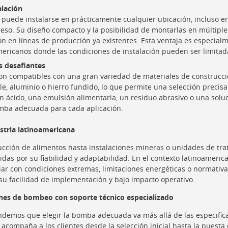
alación
puede instalarse en prácticamente cualquier ubicación, incluso en
cceso. Su diseño compacto y la posibilidad de montarlas en múltipl
ción en líneas de producción ya existentes. Esta ventaja es especial
mericanos donde las condiciones de instalación pueden ser limitad
s desafiantes
 compatibles con una gran variedad de materiales de construcci
le, aluminio o hierro fundido, lo que permite una selección precisa
un ácido, una emulsión alimentaria, un residuo abrasivo o una solu
mba adecuada para cada aplicación.
ustria latinoamericana
cción de alimentos hasta instalaciones mineras o unidades de tra
as por su fiabilidad y adaptabilidad. En el contexto latinoameri
iar con condiciones extremas, limitaciones energéticas o normativas
su facilidad de implementación y bajo impacto operativo.
ones de bombeo con soporte técnico especializado
demos que elegir la bomba adecuada va más allá de las especifica
acompaña a los clientes desde la selección inicial hasta la puesta