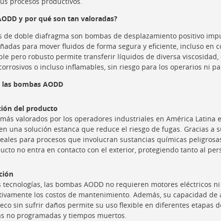
sus procesos productivos.
ODD y por qué son tan valoradas?
 de doble diafragma son bombas de desplazamiento positivo impu
ñadas para mover fluidos de forma segura y eficiente, incluso en c
e pero robusto permite transferir líquidos de diversa viscosidad,
orrosivos o incluso inflamables, sin riesgo para los operarios ni pa
de las bombas AODD
ción del producto
más valorados por los operadores industriales en América Latina e
 una solución estanca que reduce el riesgo de fugas. Gracias a s
ales para procesos que involucran sustancias químicas peligrosas 
oducto no entra en contacto con el exterior, protegiendo tanto al p
ción
s tecnologías, las bombas AODD no requieren motores eléctricos ni 
ativamente los costos de mantenimiento. Además, su capacidad de
co sin sufrir daños permite su uso flexible en diferentes etapas d
s no programadas y tiempos muertos.