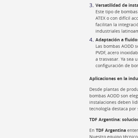
Versatilidad de inst
Este tipo de bombas 
ATEX o con difícil a
facilitan la integra
industriales latinoa
Adaptación a fluido
Las bombas AODD son
PVDF, acero inoxidab
a trasvasar. Ya sea 
configuración de bo
Aplicaciones en la ind
Desde plantas de produ
bombas AODD son elegid
instalaciones deben lid
tecnología destaca por 
TDF Argentina
: soluci
En
TDF Argentina
enten
Nuestro equipo técnico 