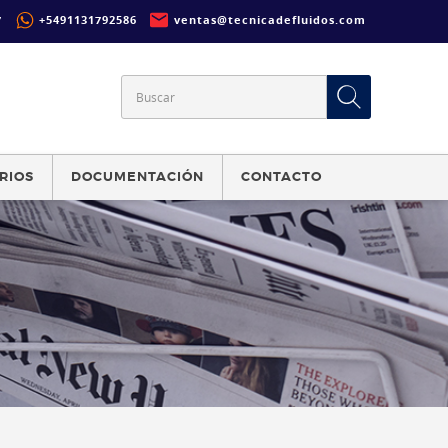
7
+5491131792586
ventas@tecnicadefluidos.com
RIOS
DOCUMENTACIÓN
CONTACTO