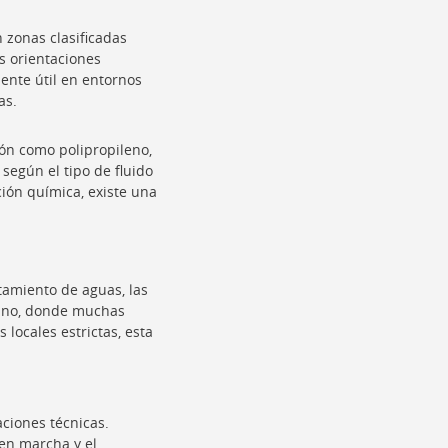
 zonas clasificadas
es orientaciones
mente útil en entornos
as.
ón como polipropileno,
 según el tipo de fluido
ción química, existe una
tamiento de aguas, las
cano, donde muchas
 locales estrictas, esta
ciones técnicas.
 en marcha y el