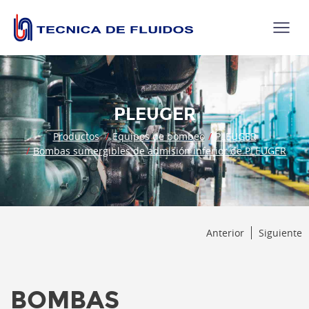
PLEUGER
Productos
Equipos de bombeo
PLEUGER
Bombas sumergibles de admisión inferior de PLEUGER
Anterior
Siguiente
BOMBAS