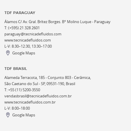
TDF PARAGUAY
Álamos C/ Av. Gral. Brítez Borges. B° Molino Luque - Paraguay
T: (+595) 21 328 2601
paraguay@tecnicadefluidos.com
www.tecnicadefluidos.com
L-V: 8:30–12:30, 13:30–17:00
Google Maps
TDF BRASIL
Alameda Terracota, 185 - Conjunto 803 - Cerâmica,
São Caetano do Sul - SP, 09531-190, Brasil
T: +55 (11) 5200-3550
vendasbrasil@tecnicadefluidos.com.br
www.tecnicadefluidos.com.br
L-V: 8:00–18:00
Google Maps