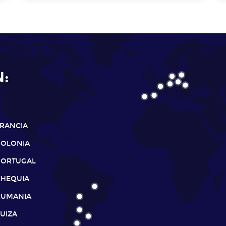
N:
FRANCIA
POLONIA
PORTUGAL
CHEQUIA
RUMANIA
UIZA