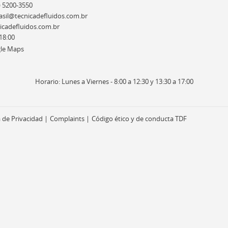
) 5200-3550
sil@tecnicadefluidos.com.br
cadefluidos.com.br
18:00
le Maps
Horario: Lunes a Viernes - 8:00 a 12:30 y 13:30 a 17:00
a de Privacidad
Complaints
Código ético y de conducta TDF