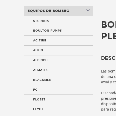
EQUIPOS DE BOMBEO
STURDOS
BO
BOULTON PUMPS
PL
AC FIRE
ALBIN
DESC
ALDRICH
ALMATEC
Las bomb
de una o
BLACKMER
axial y 
FG
Diseñad
presione
FLOJET
disponib
para req
FLYGT