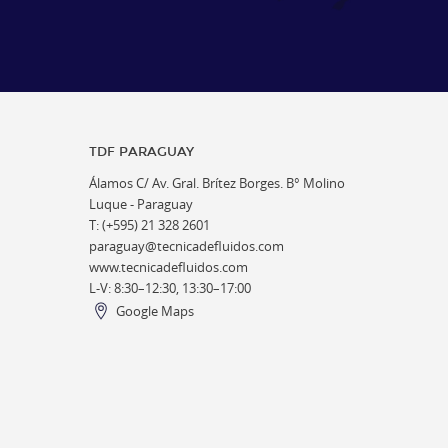
TDF PARAGUAY
Álamos C/ Av. Gral. Brítez Borges. B° Molino
Luque - Paraguay
T: (+595) 21 328 2601
paraguay@tecnicadefluidos.com
www.tecnicadefluidos.com
L-V: 8:30–12:30, 13:30–17:00
Google Maps