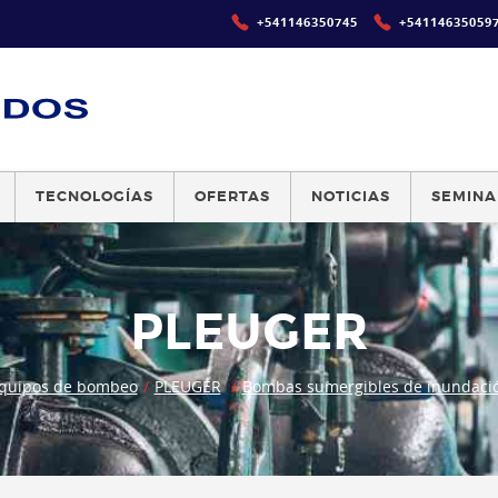
+541146350745
+54114635059
TECNOLOGÍAS
OFERTAS
NOTICIAS
SEMINA
PLEUGER
quipos de bombeo
PLEUGER
Bombas sumergibles de inundaci