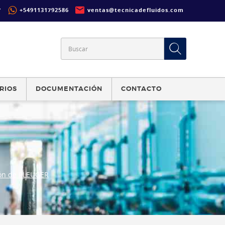
7
+5491131792586
ventas@tecnicadefluidos.com
RIOS
DOCUMENTACIÓN
CONTACTO
ón de PLEUGER