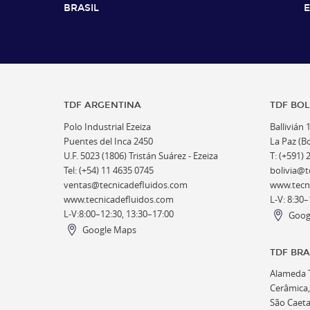
BRASIL
TDF ARGENTINA
TDF BOL
Polo Industrial Ezeiza
Ballivián 
Puentes del Inca 2450
La Paz (Bo
U.F. 5023 (1806) Tristán Suárez - Ezeiza
T: (+591) 
Tel: (+54) 11 4635 0745
bolivia@t
ventas@tecnicadefluidos.com
www.tecn
www.tecnicadefluidos.com
L-V: 8:30–
L-V:8:00–12:30, 13:30–17:00
Goog
Google Maps
TDF BRA
Alameda T
Cerâmica,
São Caetan