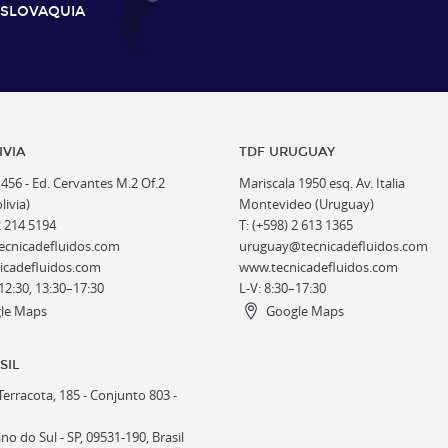
ESLOVAQUIA
IVIA
TDF URUGUAY
1456 -
Ed. Cervantes M.2 Of.2
Mariscala 1950 esq. Av. Italia
livia)
Montevideo (Uruguay)
2 214 5194
T: (+598) 2 613 1365
ecnicadefluidos.com
uruguay@tecnicadefluidos.com
icadefluidos.com
www.tecnicadefluidos.com
12:30, 13:30–17:30
L-V: 8:30–17:30
le Maps
Google Maps
SIL
erracota, 185 - Conjunto 803 -
o do Sul - SP, 09531-190, Brasil