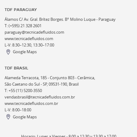
TDF PARAGUAY
Álamos C/ Av. Gral. Brítez Borges. B° Molino Luque - Paraguay
T: (+595) 21 328 2601
paraguay@tecnicadefluidos.com
www.tecnicadefluidos.com
L-V: 8:30–12:30, 13:30–17:00
Google Maps
TDF BRASIL
Alameda Terracota, 185 - Conjunto 803 - Cerâmica,
São Caetano do Sul - SP, 09531-190, Brasil
T: +55 (11) 5200-3550
vendasbrasil@tecnicadefluidos.com.br
www.tecnicadefluidos.com.br
L-V: 8:00–18:00
Google Maps
Horario: Lunes a Viernes - 8:00 a 12:30 y 13:30 a 17:00