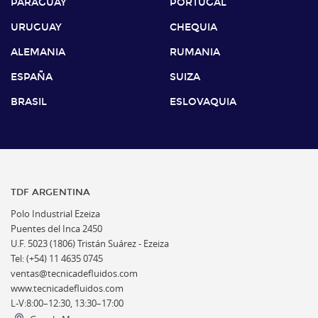
PARAGUAY
PORTUGAL
URUGUAY
CHEQUIA
ALEMANIA
RUMANIA
ESPAÑA
SUIZA
BRASIL
ESLOVAQUIA
TDF ARGENTINA
Polo Industrial Ezeiza
Puentes del Inca 2450
U.F. 5023 (1806) Tristán Suárez - Ezeiza
Tel: (+54) 11 4635 0745
ventas@tecnicadefluidos.com
www.tecnicadefluidos.com
L-V:8:00–12:30, 13:30–17:00