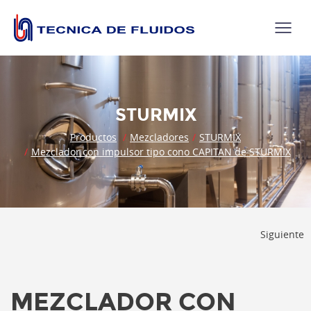
STURMIX
Productos
Mezcladores
STURMIX
Mezclador con impulsor tipo cono CAPITAN de STURMIX
Siguiente
MEZCLADOR CON